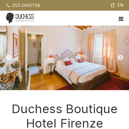
Vai
IT
EN
055 2692758
la
contenuto
ME
PRI
Duchess
Boutique Hotel B&B
Duchess Boutique
Hotel Firenze