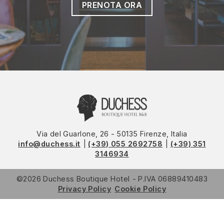
PRENOTA ORA
Via del Guarlone, 26 - 50135 Firenze, Italia
info@duchess.it
(+39) 055 2692758
(+39) 351
3146934
©2026
Duchess Boutique Hotel
P.IVA
06889410483
Privacy Policy
Cookie Policy