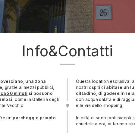
Info&Contatti
Coverciano, una zona
Questa location esclusiva, al
le, grazie ai mezzi pubblici,
nostri ospiti di
abitare un lu
rca 20 minuti
si possono
cittadino, di godere in rel
famosi
, come la Galleria degli
con acqua salata e di raggiun
onte Vecchio.
e le vie dello shopping.
ffre un
parcheggio privato
In città ci sono tanti piccoli 
chiedete a noi, vi faremo str