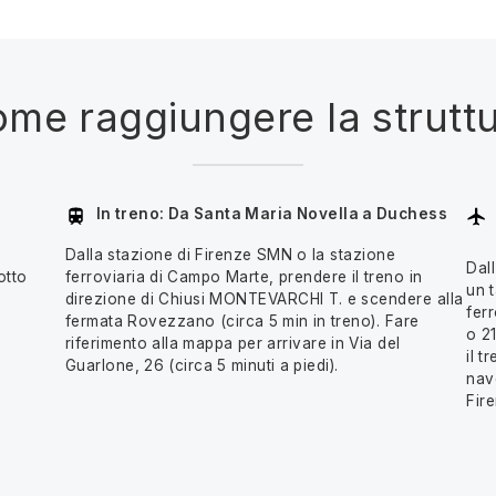
me raggiungere la strutt
In treno: Da Santa Maria Novella a Duchess
Dalla stazione di Firenze SMN o la stazione
Dal
otto
ferroviaria di Campo Marte, prendere il treno in
un t
direzione di Chiusi MONTEVARCHI T. e scendere alla
fer
fermata Rovezzano (circa 5 min in treno). Fare
o 21
riferimento alla mappa per arrivare in Via del
il 
Guarlone, 26 (circa 5 minuti a piedi).
nave
Fir